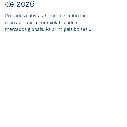
Carta do Gestor - Junho
de 2026
Prezados cotistas, O mês de junho foi
marcado por menor volatilidade nos
mercados globais. As principais bolsas
norte-americanas encerraram o mês com
sinais ambíguos; o S&P500 caiu 1,06% e o
Nasdaq 0,19%, enquanto o Dow Jones
subiu 2,5%. O IBOVESPA fechou o mês em
queda de 1,01% enquanto o SMAL11,
índice com empresas de menor
capitalização caiu 2,71%. Nossos fundos
GTI DIMONA, GTI HAIFA e GTI NIMROD
terminaram o mês com quedas de 4,17%,
3