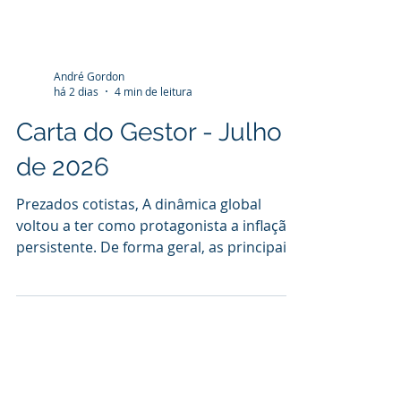
André Gordon
há 2 dias
4 min de leitura
Carta do Gestor - Julho
de 2026
Prezados cotistas, A dinâmica global
voltou a ter como protagonista a inflação
persistente. De forma geral, as principais
economias estão conseguindo uma boa
relação entre políticas monetárias
acomodatícias com pequenos ajustes,
para que os agentes não percam de vista
as metas perseguidas, geralmente ao