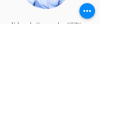
Eduardo Sancovsky, CFP®
Sócio Responsável pela área de Operações
Eduardo Sancovsky é socio da GTI desde
2018, sendo responsável pela área de
Risco & Compliance e Operações.
Trabalhou no Grupo Votorantim Corretora
de 2013 a 2017 e teve passagem pela
gestora Fama Investimentos e pela
Boutique Estáter, como Gestor de
Planejamento Financeiro. No início de sua
carreira, Eduardo teve uma extensa
passagem pelo Itaú, como Diretor, de 2001
a 2009 e em 2001 teve passagem na
Corretora CLSA como Diretor Comercial.
Eduardo é formado em Administração de