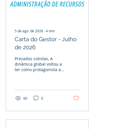
5 de ago. de 2026
∙
4
min
Carta do Gestor - Julho
de 2026
Prezados cotistas, A
dinâmica global voltou a
ter como protagonista a
inflação persistente. De
forma geral, as principais
economias estão
conseguindo uma boa
relação entre políticas
60
0
monetárias
acomodatícias com
pequenos ajustes, para
que os agentes não
percam de vista as metas