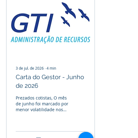
perseguidas, geralmente
ao redor de 2%, tanto nos
EUA quanto na Zona do
Euro. Com o adiamento
do acordo de paz
envolvendo Irã e EUA, o
petróleo persiste com
bastante volatilidade.
Após chegar a romper
os...
3 de jul. de 2026
∙
4
min
Carta do Gestor - Junho
de 2026
Prezados cotistas, O mês
de junho foi marcado por
menor volatilidade nos
mercados globais. As
principais bolsas norte-
americanas encerraram
o mês com sinais