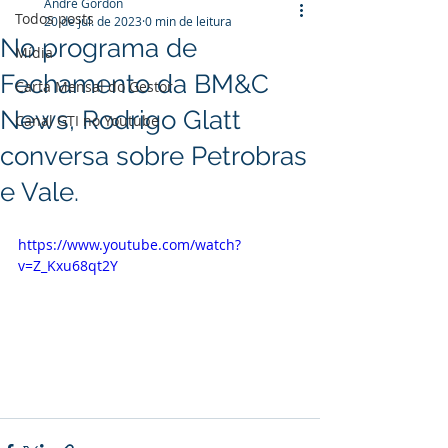
André Gordon
Todos posts
20 de jul. de 2023
0 min de leitura
No programa de
Mídia
Fechamento da BM&C
Carta Mensal do Gestor
News, Rodrigo Glatt
Canal GTI no Youtube
conversa sobre Petrobras
e Vale.
https://www.youtube.com/watch?
v=Z_Kxu68qt2Y