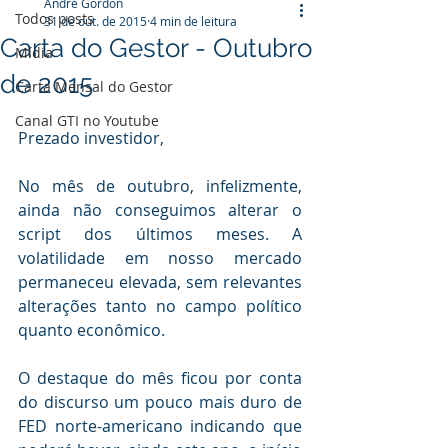
André Gordon
Todos posts
31 de out. de 2015
4 min de leitura
Carta do Gestor - Outubro
Mídia
de 2015
Carta Mensal do Gestor
Canal GTI no Youtube
Prezado investidor,
No mês de outubro, infelizmente, 
ainda não conseguimos alterar o 
script dos últimos meses. A 
volatilidade em nosso mercado 
permaneceu elevada, sem relevantes 
alterações tanto no campo político 
quanto econômico.
O destaque do mês ficou por conta 
do discurso um pouco mais duro de 
FED norte-americano indicando que 