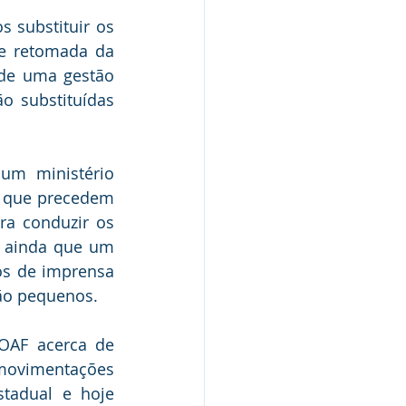
 substituir os 
e retomada da 
 de uma gestão 
o substituídas 
m ministério 
 que precedem 
ra conduzir os 
 ainda que um 
os de imprensa 
ão pequenos.
AF acerca de 
movimentações 
tadual e hoje 