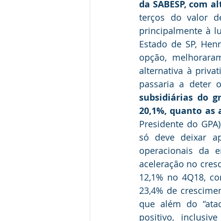
da SABESP, com al
terços do valor d
principalmente à l
Estado de SP, Henr
opção, melhoraram
alternativa à priv
passaria a deter 
subsidiárias do g
20,1%, quanto as 
Presidente do GPA)
só deve deixar a
operacionais da e
aceleração no cresc
12,1% no 4Q18, co
23,4% de crescimen
que além do “atac
positivo, inclusi