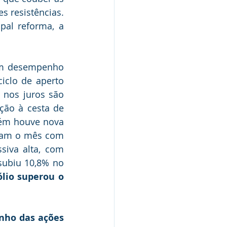
 resistências. 
al reforma, a 
om desempenho 
clo de aperto 
nos juros são 
ção à cesta de 
ém houve nova 
ram o mês com 
siva alta, com 
ubiu 10,8% no 
lio superou o 
nho das ações 