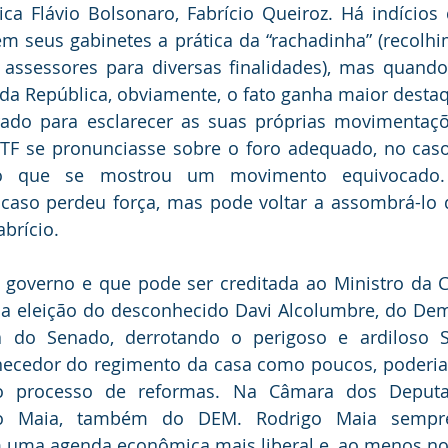
ca Flávio Bolsonaro, Fabrício Queiroz. Há indícios
m seus gabinetes a prática da “rachadinha” (recolhi
assessores para diversas finalidades), mas quando
 da República, obviamente, o fato ganha maior destaq
do para esclarecer as suas próprias movimentações
TF se pronunciasse sobre o foro adequado, no caso 
, o que se mostrou um movimento equivocado.
 caso perdeu força, mas pode voltar a assombrá-lo 
abrício.
 governo e que pode ser creditada ao Ministro da Ca
na eleição do desconhecido Davi Alcolumbre, do Dem
a do Senado, derrotando o perigoso e ardiloso 
hecedor do regimento da casa como poucos, poderia 
 processo de reformas. Na Câmara dos Deputado
igo Maia, também do DEM. Rodrigo Maia sempr
uma agenda econômica mais liberal e, ao menos no 