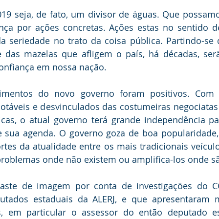
19 seja, de fato, um divisor de águas. Que possamos
nça por ações concretas. Ações estas no sentido d
 da seriedade no trato da coisa pública. Partindo-se
te das mazelas que afligem o país, há décadas, serã
onfiança em nossa nação.
imentos do novo governo foram positivos. Com u
otáveis e desvinculados das costumeiras negociatas
ticas, o atual governo terá grande independência pa
e sua agenda. O governo goza de boa popularidade,
rtes da atualidade entre os mais tradicionais veícul
problemas onde não existem ou amplifica-los onde s
ste de imagem por conta de investigações do CO
utados estaduais da ALERJ, e que apresentaram 
as, em particular o assessor do então deputado es