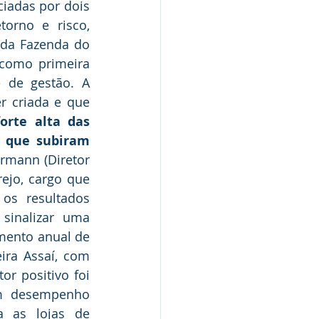
adas por dois 
orno e risco, 
da Fazenda do 
como primeira 
 de gestão. A 
r criada e que 
rte alta das 
 que subiram 
rmann (Diretor 
jo, cargo que 
s resultados 
inalizar uma 
mento anual de 
ra Assaí, com 
r positivo foi 
am desempenho 
 as lojas de 