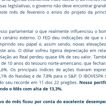
sas legislativas, o governo não deve encontrar grandes
te mês de fevereiro o envio do projeto da princip
esso parlamentar o que realmente influenciou o b
 cenário externo. O FED deu indicações de que o ci
prindo seu papel e, assim sendo, novas elevações 
ste ano. O dólar sofreu ligeira depreciação em rela
lação ao Real perdeu quase 6% de seu valor. Tamb
s de 10 anos do tesouro norte-americano, que fecha
,6%. Os principais índices de ações tiveram expres
9,1% do Nasdaq e de 7,8% para o S&P. O IBOVESPA s
do seu recorde em 11 dos 22 pregões. 
Nosso portfó
ndo o Mês com alta de 13,3%. 
vo do mês ficou por conta do excelente desempe