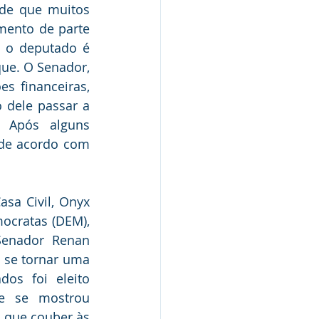
 de que muitos 
mento de parte 
 o deputado é 
ue. O Senador, 
 financeiras, 
dele passar a 
 Após alguns 
de acordo com 
sa Civil, Onyx 
ocratas (DEM), 
Senador Renan 
se tornar uma 
s foi eleito 
e se mostrou 
que couber às 