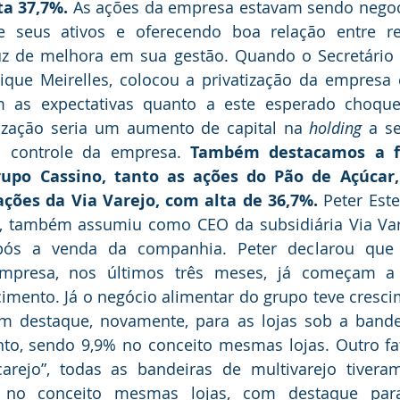
ta 37,7%.
 As ações da empresa estavam sendo negoci
e seus ativos e oferecendo boa relação entre ret
uz de melhora em sua gestão. Quando o Secretário 
ique Meirelles, colocou a privatização da empresa 
 as expectativas quanto a este esperado choque
atização seria um aumento de capital na 
holding
 a se
o controle da empresa. 
Também destacamos a fo
rupo Cassino, tanto as ações do Pão de Açúcar,
ações da Via Varejo, com alta de 36,7%. 
Peter Este
, também assumiu como CEO da subsidiária Via Vare
pós a venda da companhia. Peter declarou que o
mpresa, nos últimos três meses, já começam a s
imento. Já o negócio alimentar do grupo teve cresci
m destaque, novamente, para as lojas sob a bandei
to, sendo 9,9% no conceito mesmas lojas. Outro fato
arejo”, todas as bandeiras de multivarejo tiver
ve no conceito mesmas lojas, com destaque para