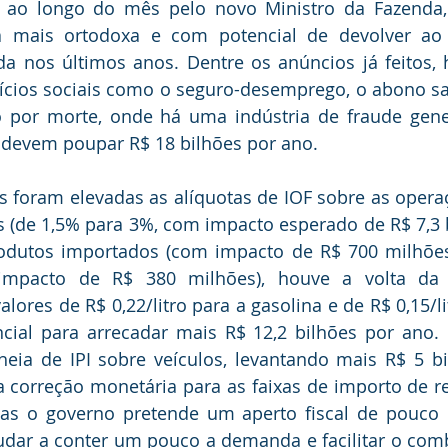
s ao longo do mês pelo novo Ministro da Fazenda, 
mais ortodoxa e com potencial de devolver ao p
da nos últimos anos. Dentre os anúncios já feitos, 
ios sociais como o seguro-desemprego, o abono salar
por morte, onde há uma indústria de fraude genera
 devem poupar R$ 18 bilhões por ano. 
s foram elevadas as alíquotas de IOF sobre as operaç
s (de 1,5% para 3%, com impacto esperado de R$ 7,3 bi
dutos importados (com impacto de R$ 700 milhões),
impacto de R$ 380 milhões), houve a volta da 
lores de R$ 0,22/litro para a gasolina e de R$ 0,15/li
cial para arrecadar mais R$ 12,2 bilhões por ano. 
heia de IPI sobre veículos, levantando mais R$ 5 bi
 correção monetária para as faixas de importo de r
as o governo pretende um aperto fiscal de pouco 
udar a conter um pouco a demanda e facilitar o comba