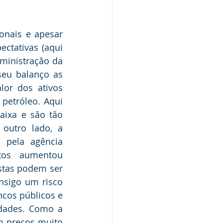
onais e apesar 
ctativas (aqui 
ministração da 
eu balanço as 
or dos ativos 
etróleo. Aqui 
ixa e são tão 
outro lado, a 
pela agência 
os aumentou 
stas podem ser 
nsigo um risco 
cos públicos e 
dades. Como a 
 preços muito 