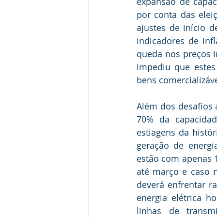
expansão de capac
por conta das elei
ajustes de início
indicadores de in
queda nos preços i
impediu que estes
bens comercializáve
Além dos desafios a
70% da capacidad
estiagens da histór
geração de energi
estão com apenas 1
até março e caso n
deverá enfrentar r
energia elétrica h
linhas de transm