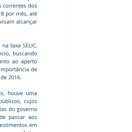
correntes dos 
8 por mês, até 
isam alcançar 
a taxa SELIC, 
cio, buscando 
nto ao aperto 
importância de 
 de 2016.
s, houve uma 
úblicos, cujos 
tas do governo 
e passar aos 
estimentos em 