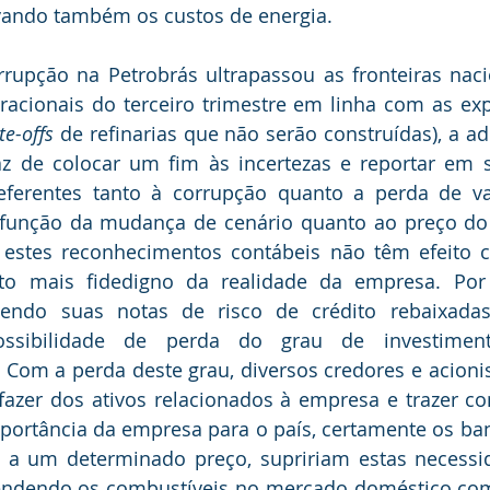
ando também os custos de energia.
rupção na Petrobrás ultrapassou as fronteiras naci
acionais do terceiro trimestre em linha com as expe
te-offs
 de refinarias que não serão construídas), a ad
z de colocar um fim às incertezas e reportar em s
eferentes tanto à corrupção quanto a perda de val
 função da mudança de cenário quanto ao preço do p
 estes reconhecimentos contábeis não têm efeito ca
o mais fidedigno da realidade da empresa. Por 
ndo suas notas de risco de crédito rebaixadas 
sibilidade de perda do grau de investiment
 Com a perda deste grau, diversos credores e acioni
fazer dos ativos relacionados à empresa e trazer co
mportância da empresa para o país, certamente os ban
, a um determinado preço, supririam estas necessi
endendo os combustíveis no mercado doméstico com