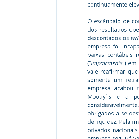
continuamente elev
O escândalo de cor
dos resultados oper
descontados os 
wri
empresa foi incapa
baixas contábeis r
(“
impairments
”) em
vale reafirmar que
somente um retrat
empresa acabou te
Moody`s e a pos
consideravelmente.
obrigados a se des
de liquidez. Pela i
privados nacionais
empresa seguirá v