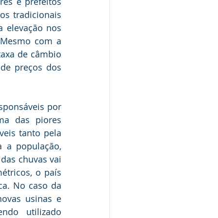
s e prefeitos 
s tradicionais 
 elevação nos 
. Mesmo com a 
axa de câmbio 
de preços dos 
sponsáveis por 
a das piores 
eis tanto pela 
 a população, 
as chuvas vai 
tricos, o país 
ca. No caso da 
ovas usinas e 
do utilizado 