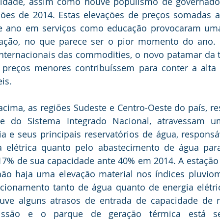
idade, assim como houve populismo de governadore
ções de 2014. Estas elevações de preços somadas ao
 de ano em serviços como educação provocaram uma
flação, no que parece ser o pior momento do ano
nternacionais das commodities, o novo patamar da t
 preços menores contribuíssem para conter a alta 
is. 
cima, as regiões Sudeste e Centro-Oeste do país, re
e do Sistema Integrado Nacional, atravessam um
ia e seus principais reservatórios de água, responsáv
a elétrica quanto pelo abastecimento de água para
7% de sua capacidade ante 40% em 2014. A estação d
ão haja uma elevação material nos índices pluviomé
acionamento tanto de água quanto de energia elétri
ouve alguns atrasos de entrada de capacidade de n
issão e o parque de geração térmica está sen