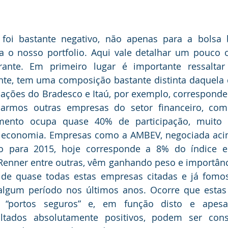
foi bastante negativo, não apenas para a bolsa br
a o nosso portfolio. Aqui vale detalhar um pouco o
ante. Em primeiro lugar é importante ressaltar
te, tem uma composição bastante distinta daquela d
s ações do Bradesco e Itaú, por exemplo, correspond
armos outras empresas do setor financeiro, como
mento ocupa quase 40% de participação, muito 
a economia. Empresas como a AMBEV, negociada acim
do para 2015, hoje corresponde a 8% do índice 
 Renner entre outras, vêm ganhando peso e importânc
de quase todas estas empresas citadas e já fomos 
algum período nos últimos anos. Ocorre que estas
 “portos seguros” e, em função disto e apesa
ltados absolutamente positivos, podem ser cons