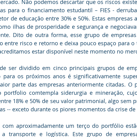
mercado. Não podemos descartar que os riscos existe
ras para o financiamento estudantil – FIES - derrub
tor de educação entre 30% e 50%. Estas empresas at
como ilhas de prosperidade e segurança e negociava
ente. Dito de outra forma, esse grupo de empresas
entre risco e retorno e deixa pouco espaço para o t
creditamos estar disponível neste momento no merca
de ser dividido em cinco principais grupos de emp
o para os próximos anos é significativamente super
ior parte das empresas anteriormente citadas. O pr
portfolio comtempla siderurgia e mineração, cujos
ntre 18% e 50% de seu valor patrimonial, algo sem p
s -- exceto durante os piores momentos da crise de 
 com aproximadamente um terço do portfólio estã
 a transporte e logística. Este grupo de empres