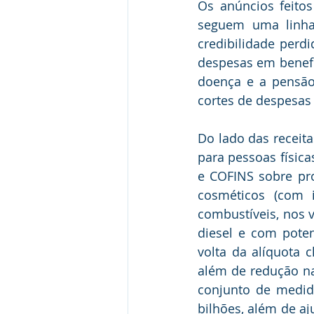
Os anúncios feito
seguem uma linha 
credibilidade perdi
despesas em benefíc
doença e a pensão 
cortes de despesas
Do lado das receita
para pessoas física
e COFINS sobre pro
cosméticos (com 
combustíveis, nos va
diesel e com poten
volta da alíquota c
além de redução na
conjunto de medid
bilhões, além de aj