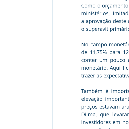
Como o orçamento d
ministérios, limit
a aprovação deste 
o superávit primári
No campo monetári
de 11,75% para 12
conter um pouco a
monetário. Aqui fi
trazer as expectativ
Também é importa
elevação importante
preços estavam arti
Dilma, que levara
investidores em no