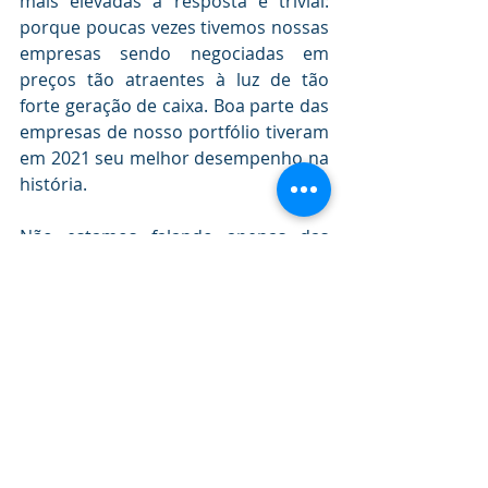
mais elevadas a resposta é trivial: 
porque poucas vezes tivemos nossas 
empresas sendo negociadas em 
preços tão atraentes à luz de tão 
forte geração de caixa. Boa parte das 
empresas de nosso portfólio tiveram 
em 2021 seu melhor desempenho na 
história. 
Não estamos falando apenas das 
empresas voltadas a commodities, 
fortemente beneficiadas pelos 
preços altos do petróleo, do minério 
de ferro ou do aço, além do Real 
depreciado, mas também industriais 
como a Iochpe ou a Vulcabras, que 
recuperaram competitividade e 
market share
. Algumas empresas que 
mesmo durante a recessão do 