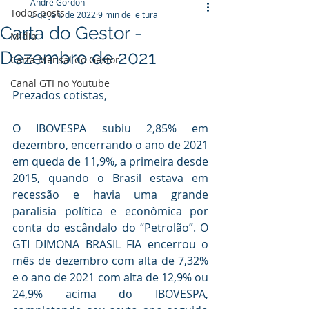
André Gordon
Todos posts
5 de jan. de 2022
9 min de leitura
Carta do Gestor -
Mídia
Dezembro de 2021
Carta Mensal do Gestor
Canal GTI no Youtube
Prezados cotistas,
O IBOVESPA subiu 2,85% em 
dezembro, encerrando o ano de 2021 
em queda de 11,9%, a primeira desde 
2015, quando o Brasil estava em 
recessão e havia uma grande 
paralisia política e econômica por 
conta do escândalo do “Petrolão”. O 
GTI DIMONA BRASIL FIA encerrou o 
mês de dezembro com alta de 7,32% 
e o ano de 2021 com alta de 12,9% ou 
24,9% acima do IBOVESPA, 