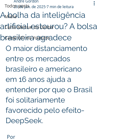
André Gordon
Todos posts
29 de jan. de 2025
7 min de leitura
A bolha da inteligência
Mídia
artificial estourou? A bolsa
Carta Mensal do Gestor
brasileira agradece
Canal GTI no Youtube
O maior distanciamento 
entre os mercados 
brasileiro e americano 
em 16 anos ajuda a 
entender por que o Brasil 
foi solitariamente 
favorecido pelo efeito-
DeepSeek.
 Por