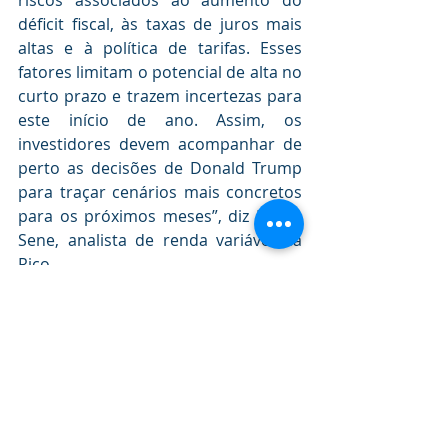
déficit fiscal, às taxas de juros mais 
altas e à política de tarifas. Esses 
fatores limitam o potencial de alta no 
curto prazo e trazem incertezas para 
este início de ano. Assim, os 
investidores devem acompanhar de 
perto as decisões de Donald Trump 
para traçar cenários mais concretos 
para os próximos meses”, diz Bruna 
Sene, analista de renda variável da 
Rico. 
Sene explica que, do ponto de vista 
dos múltiplos, a bolsa americana 
continua “cara”, considerando que o 
indicador preço sobre lucro (P/L, que 
avalia a relação entre o preço do 
ativo em relação ao lucro que ele 