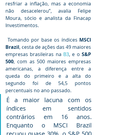
resfriar a inflação, mas a economia 
não desacelerou”, avalia Felipe 
Moura, sócio e analista da Finacap 
Investimentos.  
 Tomando por base os índices 
MSCI 
Brazil
, cesta de ações das 49 maiores 
empresas brasileiras na 
B3
, e o
 S&P 
500
, com as 500 maiores empresas 
americanas, a diferença entre a 
queda do primeiro e a alta do 
segundo foi de 54,5 pontos 
percentuais no ano passado.
É a maior lacuna com os 
índices em sentidos 
contrários em 16 anos. 
Enquanto o MSCI Brazil 
recuou quase 30%, o S&P 500 