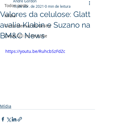
André Gordon
Todos posts
15 de abr. de 2021
0 min de leitura
Valores da celulose: Glatt
Mídia
avalia Klabin e Suzano na
Carta Mensal do Gestor
BM&C News
Canal GTI no Youtube
https://youtu.be/RuhcbSzFdZc
Mídia