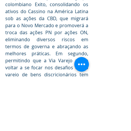
colombiano Exito, consolidando os 
ativos do Cassino na América Latina 
sob as ações da CBD, que migrará 
para o Novo Mercado e promoverá a 
troca das ações PN por ações ON, 
eliminando diversos riscos em 
termos de governa e abraçando as 
melhores práticas. Em segundo, 
permitindo que a Via Varejo possa 
voltar a se focar nos desafios que o 
varejo de bens discricionários tem 
enfrentado com a multicanalidade 
das vendas. A família Klein voltará a 
ditar os rumos da empresa fundada 
pelo patriarca Samuel Klein. A 
conclusão desta operação ainda 
deve levar alguns meses e, 
acreditamos, as ações das empresas 
devem se ajustar aos novos 