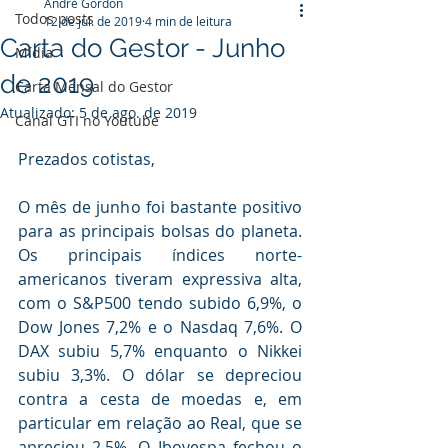
André Gordon
Todos posts
12 de jul. de 2019
4 min de leitura
Carta do Gestor - Junho
Mídia
de 2019
Carta Mensal do Gestor
Atualizado:
5 de ago. de 2019
Canal GTI no Youtube
Prezados cotistas,
O mês de junho foi bastante positivo 
para as principais bolsas do planeta. 
Os principais índices norte-
americanos tiveram expressiva alta, 
com o S&P500 tendo subido 6,9%, o 
Dow Jones 7,2% e o Nasdaq 7,6%. O 
DAX subiu 5,7% enquanto o Nikkei 
subiu 3,3%. O dólar se depreciou 
contra a cesta de moedas e, em 
particular em relação ao Real, que se 
apreciou 2,5%. O Ibovespa fechou o 