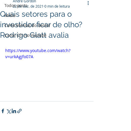
André Gordon
Todos posts
22 de dez. de 2021
0 min de leitura
Quais setores para o
Mídia
investidor ficar de olho?
Carta Mensal do Gestor
Rodrigo Glatt avalia
Canal GTI no Youtube
https://www.youtube.com/watch?
v=urkAgjfo07A