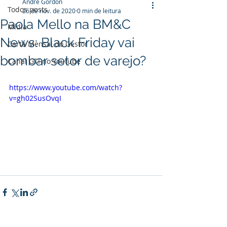
André Gordon
Todos posts
26 de nov. de 2020
0 min de leitura
Paola Mello na BM&C
Mídia
News: Black Friday vai
Carta Mensal do Gestor
bombar setor de varejo?
Canal GTI no Youtube
https://www.youtube.com/watch?
v=gh02SusOvqI