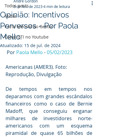
André Gordon
Todos posts
6 de fev. de 2023
4 min de leitura
Opinião: Incentivos
Mídia
Perversos - Por Paola
Carta Mensal do Gestor
Mello.
Canal GTI no Youtube
Atualizado:
15 de jul. de 2024
 Por 
Paola Mello
 - 
05/02/2023
Americanas (AMER3). Foto: 
Reprodução, Divulgação
De tempos em tempos nos 
deparamos com grandes escândalos 
financeiros como o caso de Bernie 
Madoff, que conseguiu enganar 
milhares de investidores norte-
americanos com um esquema 
piramidal de quase 65 bilhões de 