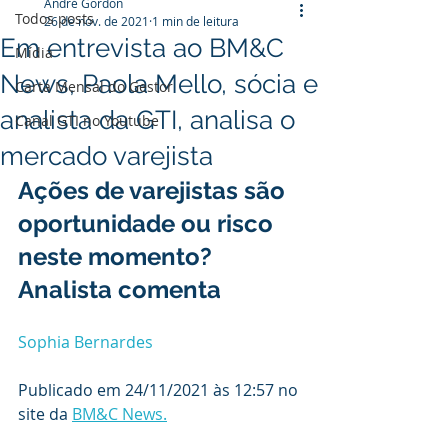
André Gordon
Todos posts
26 de nov. de 2021
1 min de leitura
Em entrevista ao BM&C
Mídia
News, Paola Mello, sócia e
Carta Mensal do Gestor
analista da GTI, analisa o
Canal GTI no Youtube
mercado varejista
Ações de varejistas são 
oportunidade ou risco 
neste momento? 
Analista comenta
Sophia Bernardes
Publicado em 24/11/2021 às 12:57 no 
site da 
BM&C News.