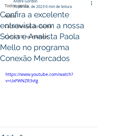
André Gordon
Todos posts
19 de out. de 2023
0 min de leitura
Confira a excelente
Mídia
entrevista com a nossa
Carta Mensal do Gestor
Sócia e Analista Paola
Canal GTI no Youtube
Mello no programa
Conexão Mercados
https://www.youtube.com/watch?
v=UxFWNZR3vtg