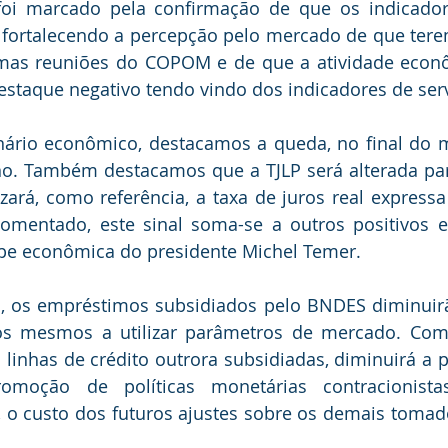
i marcado pela confirmação de que os indicadore
fortalecendo a percepção pelo mercado de que tere
mas reuniões do COPOM e de que a atividade econô
estaque negativo tendo vindo dos indicadores de ser
ário econômico, destacamos a queda, no final do mê
o. Também destacamos que a TJLP será alterada para
izará, como referência, a taxa de juros real expressa
omentado, este sinal soma-se a outros positivos e
pe econômica do presidente Michel Temer. 
, os empréstimos subsidiados pelo BNDES diminuirã
s mesmos a utilizar parâmetros de mercado. Com
inhas de crédito outrora subsidiadas, diminuirá a p
moção de políticas monetárias contracionistas,
o custo dos futuros ajustes sobre os demais tomado