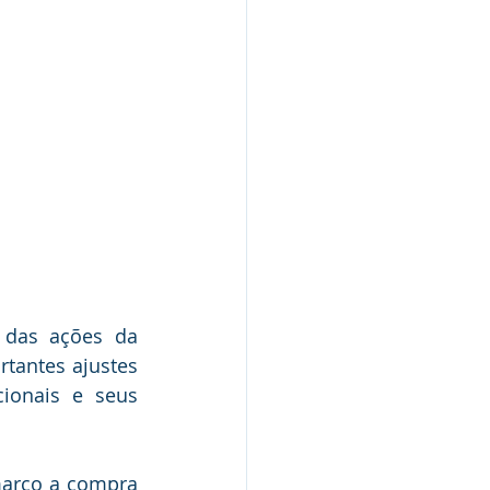
das ações da 
antes ajustes 
onais e seus 
arço a compra 