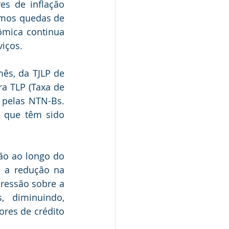
s de inflação 
mos quedas de 
mica continua 
viços.
s, da TJLP de 
 TLP (Taxa de 
 pelas NTN-Bs. 
 que têm sido 
o ao longo do 
 a redução na 
ressão sobre a 
 diminuindo, 
res de crédito 