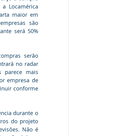
 a Locamérica 
arta maior em 
empresas são 
ante será 50% 
compras serão 
rará no radar 
 parece mais 
or empresa de 
inuir conforme 
cia durante o 
ros do projeto 
evisões. Não é 